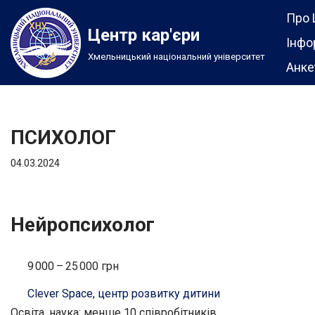
Про 
Центр кар'єри
Перейти
Інфо
Хмельницький національний університет
до
Анке
вмісту
ПСИХОЛОГ
04.03.2024
Нейропсихолог
9 000 – 25 000 грн
Clever Space, центр розвитку дитини
Освіта, наука; менше 10 співробітників