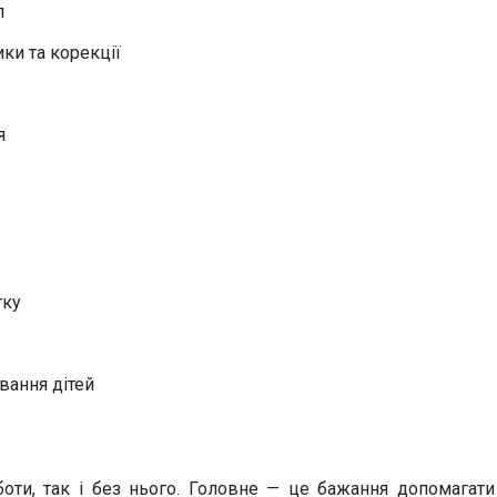
л
ки та корекції
я
тку
вання дітей
оти, так і без нього. Головне — це бажання допомагати