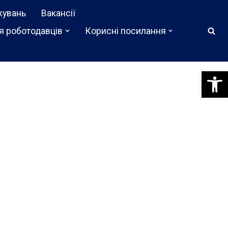
жувань
Вакансії
я роботодавців
Корисні посилання
Відкри