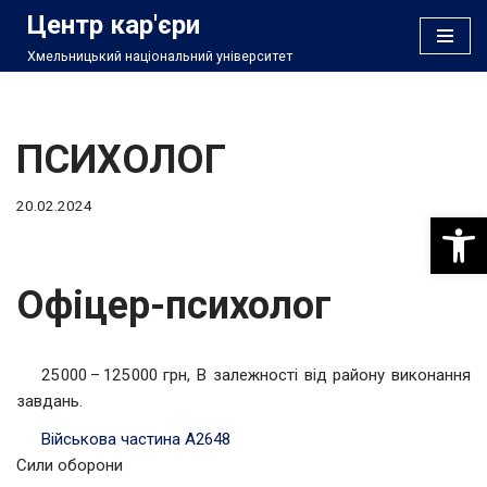
Центр кар'єри
Хмельницький національний університет
Перейти
до
вмісту
ПСИХОЛОГ
20.02.2024
Відкри
Офіцер-психолог
25 000 – 125 000 грн, В залежності від району виконання
завдань.
Військова частина А2648
Сили оборони