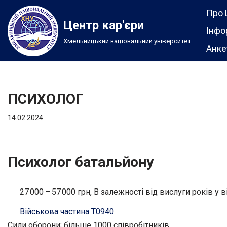
Про 
Центр кар'єри
Перейти
Інфо
Хмельницький національний університет
до
Анке
вмісту
ПСИХОЛОГ
14.02.2024
Психолог батальйону
27 000 – 57 000 грн, В залежності від вислуги років у
Військова частина Т0940
Сили оборони; більше 1000 співробітників