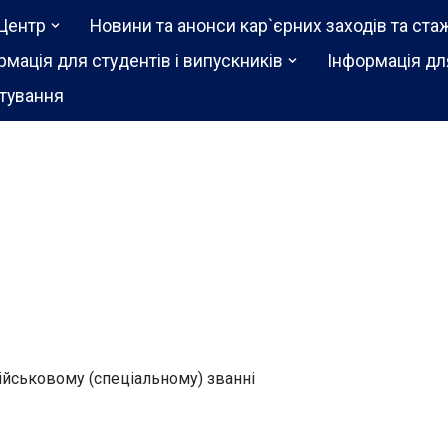
Центр
Новини та анонси кар`єрних заходів та ста
рмація для студентів і випускників
Інформація дл
тування
 військовому (спеціальному) званні