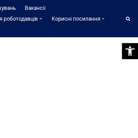
жувань
Вакансії
я роботодавців
Корисні посилання
Відкри