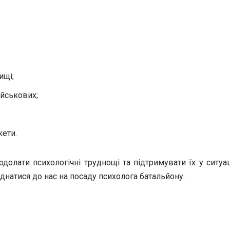
ищі;
ійськових;
кети.
лати психологічні труднощі та підтримувати їх у ситуац
натися до нас на посаду психолога батальйону.