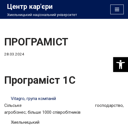
Центр кар'єри
Хмельницький національний університет
Перейти
до
вмісту
ПРОГРАМІСТ
28.03.2024
Відкри
Програміст 1С
Vitagro, група компаній
Сільське господарство,
агробізнес; більше 1000 співробітників
Хмельницький