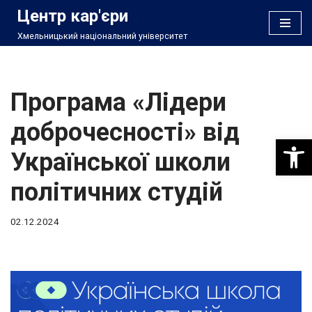
Центр кар'єри
Хмельницький національний університет
Перейти
до
вмісту
Програма «Лідери
доброчесності» від
Відкри
Української школи
політичних студій
02.12.2024