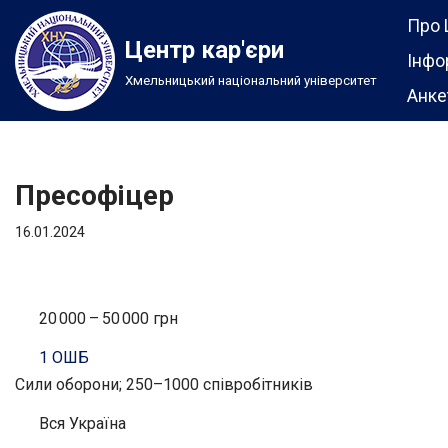
Про 
Центр кар'єри
Перейти
Інфо
Хмельницький національний університет
до
Анке
вмісту
Пресофіцер
16.01.2024
20 000 – 50 000 грн
1 ОШБ
Сили оборони; 250–1000 співробітників
Вся Україна