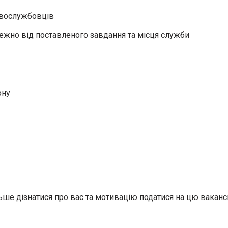
овослужбовців
лежно від поставленого завдання та місця служби
ону
ьше дізнатися про вас та мотивацію податися на цю вакан