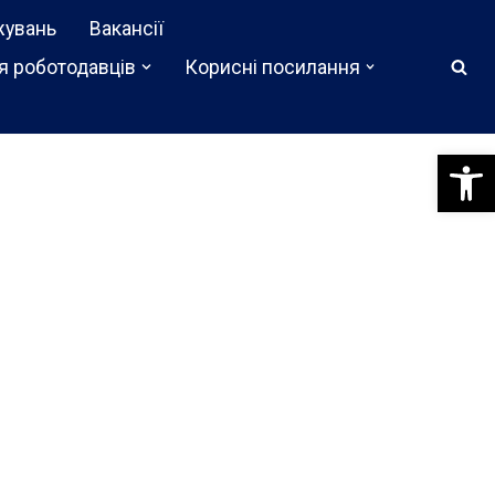
жувань
Вакансії
я роботодавців
Корисні посилання
Відкри