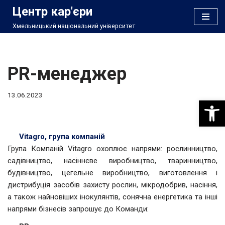
Центр кар'єри
Хмельницький національний університет
Перейти
до
вмісту
PR-менеджер
13.06.2023
Відкри
Vitagro, група компаній
Група Компаній Vitagro охоплює напрями: рослинництво,
садівництво, насіннєве виробництво, тваринництво,
будівництво, цегельне виробництво, виготовлення і
дистрибуція засобів захисту рослин, мікродобрив, насіння,
а також найновіших інокулянтів, сонячна енергетика та інші
напрями бізнесів запрошує до Команди: