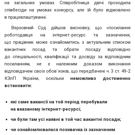
на загальних умовах. Співробітниця двічі проходила
співбесіди на умовах конкурсу, але їй було відмовлено
в працевлаштуванні.
Верховний Суд дійшов висновку, що «посилання
роботодавця на інтернет-ресурс та зазначення,
що працівник може ознайомитись з актуальним списком
вакантних посад та обрати посаду відповідно
до спеціальності, кваліфікації та досвіду за відповідним
посиланням, не є належним доказом виконання
відповідачем своїх обов`язків, що передбачені ч. 3 ст. 49-2
КЗпП України, оскільки
неможливо достеменно
встановити:
які саме вакансії на той період перебували
на вказаному інтернет-ресурсі;
чи були там усі наявні в той час вакантні посади;
чи ознайомлювалася позивачка із зазначеним