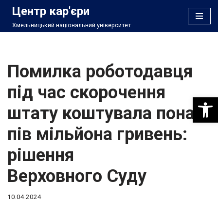
Центр кар'єри
Хмельницький національний університет
Перейти
до
вмісту
Помилка роботодавця
під час скорочення
Відкри
штату коштувала понад
пів мільйона гривень:
рішення
Верховного Суду
10.04.2024