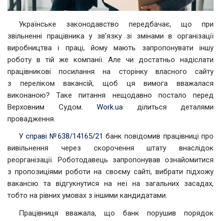
Українське законодавство передбачає, що при
звільненні працівника у зв’язку зі змінами в організації
виробництва і праці, йому мають запропонувати іншу
роботу в тій же компанії. Але чи достатньо надіслати
працівникові посилання на сторінку власного сайту
з переліком вакансій, щоб ця вимога вважалася
виконаною? Таке питання нещодавно постало перед
Верховним Судом.
Work.ua
ділиться деталями
провадження.
У
справі №638/14165/21
банк повідомив працівниці про
вивільнення через скорочення штату внаслідок
реорганізації. Роботодавець запропонував ознайомитися
з пропозиціями роботи на своєму сайті, вибрати підхожу
вакансію та відгукнутися на неї на загальних засадах,
тобто на рівних умовах з іншими кандидатами.
Працівниця вважала, що банк порушив порядок