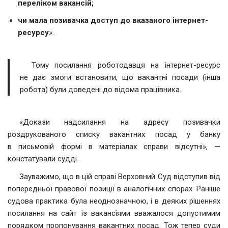
переліком вакансій;
чи мала позивачка доступ до вказаного інтернет-
ресурсу
».
Тому посилання роботодавця на інтернет-ресурс
не дає змоги встановити, що вакантні посади (інша
робота) були доведені до відома працівника.
«Докази надсилання на адресу позивачки
роздрукованого списку вакантних посад у банку
в письмовій формі в матеріалах справи відсутні», —
констатували судді.
Зауважимо, що в цій справі Верховний Суд відступив від
попередньої правової позиції в аналогічних спорах. Раніше
судова практика була неоднозначною, і в деяких рішеннях
посилання на сайт із вакансіями вважалося допустимим
порядком пропонування вакантних посад. Тож тепер суди