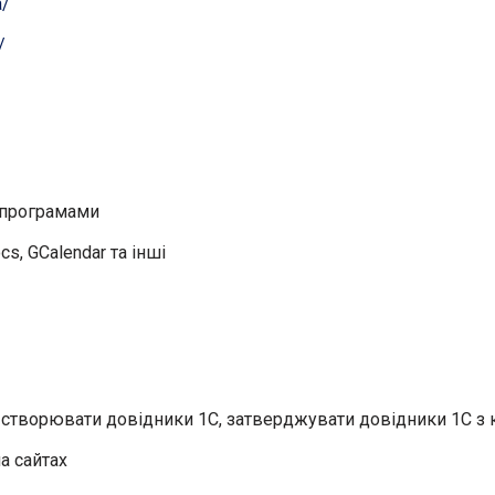
a/
/
 програмами
, GCalendar та інші
, створювати довідники 1С, затверджувати довідники 1С з
на сайтах