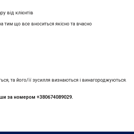
у від клієнтів
за тим що все вноситься якісно та вчасно
ься, та його/її зусилля визнаються і винагороджуються.
иши за номером +380674089029.