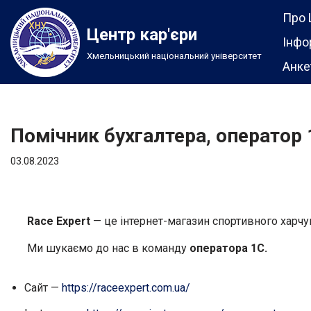
Про 
Центр кар'єри
Перейти
Інфо
Хмельницький національний університет
до
Анке
вмісту
Помічник бухгалтера, оператор 
03.08.2023
Race Expert
— це інтернет-магазин спортивного харчу
Ми шукаємо до нас в команду
оператора 1С
.
Сайт —
https://raceexpert.com.ua/