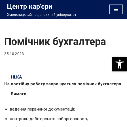
Центр кар'єри
Хмельницький національний університет
Перейти
до
вмісту
Помічник бухгалтера
25.10.2023
Відкри
НІ.КА
На постійну роботу запрошується помічник бухгалтера.
Вимоги:
ведення первинної документації;
контроль дебіторської заборгованості;