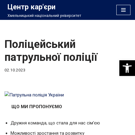
Центр кар'єри
Хмельницький національний університет
Перейти
до
вмісту
Поліцейський
патрульної поліції
Відкри
02.10.2023
ЩО МИ ПРОПОНУЄМО
Дружня команда, що стала для нас сім’єю
Можливості зростання та розвитку