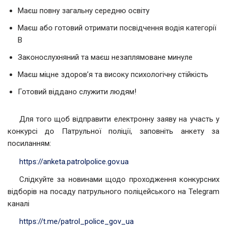
Маєш повну загальну середню освіту
Маєш або готовий отримати посвідчення водія категорії
В
Законослухняний та маєш незаплямоване минуле
Маєш міцне здоров’я та високу психологічну стійкість
Готовий віддано служити людям!
Для того щоб відправити електронну заяву на участь у
конкурсі до Патрульної поліції, заповніть анкету за
посиланням:
https://anketa.patrolpolice.gov.ua
Слідкуйте за новинами щодо проходження конкурсних
відборів на посаду патрульного поліцейського на Telegram
каналі
https://t.me/patrol_police_gov_ua