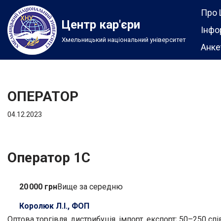
Про 
Центр кар'єри
Перейти
Інфо
Хмельницький національний університет
до
Анке
вмісту
ОПЕРАТОР
04.12.2023
Оператор 1С
20 000 грн
Вище за середню
Королюк Л.І., ФОП
Оптова торгівля, дистрибуція, імпорт, експорт; 50–250 сп