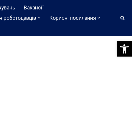
жувань
Вакансії
я роботодавців
Корисні посилання
Відкри