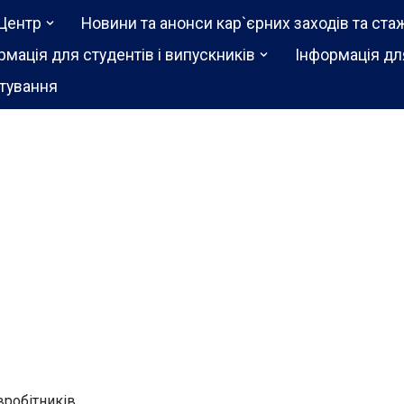
Центр
Новини та анонси кар`єрних заходів та ста
рмація для студентів і випускників
Інформація дл
тування
івробітників