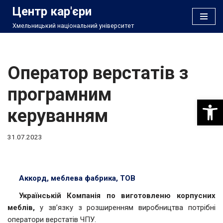
Центр кар'єри
Хмельницький національний університет
Перейти
до
вмісту
Оператор верстатів з
програмним
Відкри
керуванням
31.07.2023
Аккорд, меблева фабрика, ТОВ
Українській Компанія по виготовленю корпусних
меблів,
у зв’язку з розширенням виробництва потрібні
оператори верстатів ЧПУ.