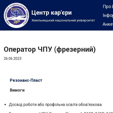
Про 
Центр кар'єри
Перейти
Інфо
Хмельницький національний університет
до
Анке
вмісту
Оператор ЧПУ (фрезерний)
26.06.2023
Резонанс-Пласт
Вимоги
:
Досвід роботи або профільна освіта обов’язкова.