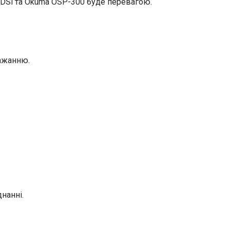
0DSl та Okuma OSP-300 буде перевагою.
бажанню.
нанні.