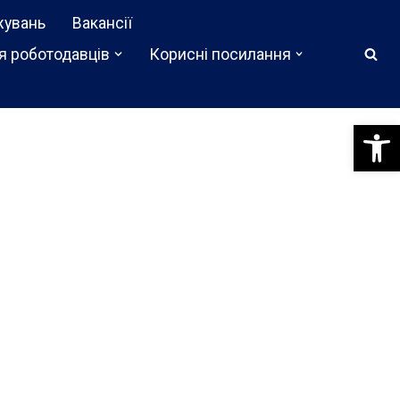
жувань
Вакансії
я роботодавців
Корисні посилання
Відкри