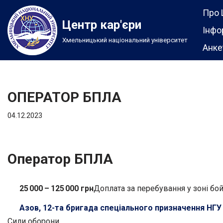
Про 
Центр кар'єри
Перейти
Інфо
Хмельницький національний університет
до
Анке
вмісту
ОПЕРАТОР БПЛА
04.12.2023
Оператор БПЛА
25 000 – 125 000 грн
Доплата за перебування у зоні бо
Азов, 12-та бригада спеціального призначення НГУ
Сили оборони