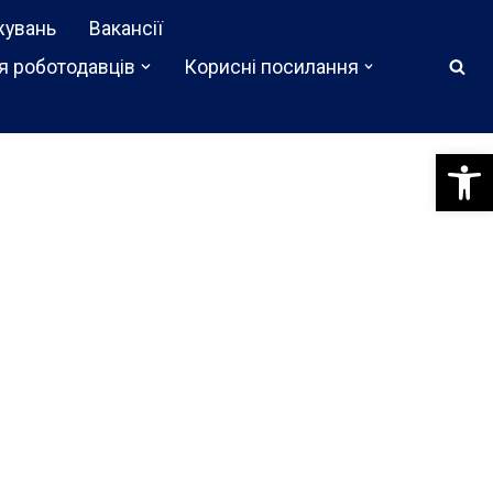
жувань
Вакансії
я роботодавців
Корисні посилання
Відкри