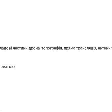
адові частини дрона, топографія, пряма трансляція, антени 
ревагою;