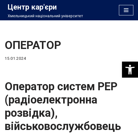
Центр кар'єри
Хмельницький національний університет
Перейти
до
вмісту
ОПЕРАТОР
15.01.2024
Відкри
Оператор систем РЕР
(радіоелектронна
розвідка),
військовослужбовець