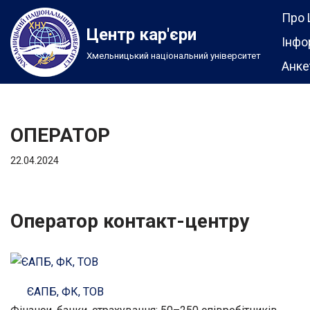
Про 
Центр кар'єри
Перейти
Інфо
Хмельницький національний університет
до
Анке
вмісту
ОПЕРАТОР
22.04.2024
Оператор контакт-центру
ЄАПБ, ФК, ТОВ