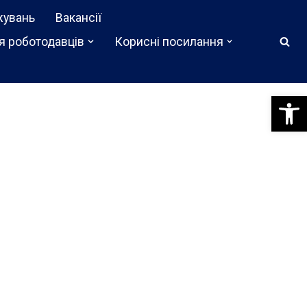
жувань
Вакансії
я роботодавців
Корисні посилання
Відкри