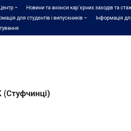
Центр
Новини та анонси кар`єрних заходів та ста
рмація для студентів і випускників
Інформація дл
тування
 (Стуфчинці)