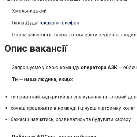
Хмельницький
Ілона Дуда
Показати телефон
Повна зайнятість. Також готові взяти студента, людину
Опис вакансії
Запрошуємо у свою команду
оператора АЗК
— обличч
Ти — наша людина, якщо:
ти привітний, відкритий до спілкування та готовий д
хочеш працювати в команді і цінуєш підтримку колег
бажаєш навчатись, розвиватись та будувати кар’єру
Робота — WOGонь, адже ти будеш: