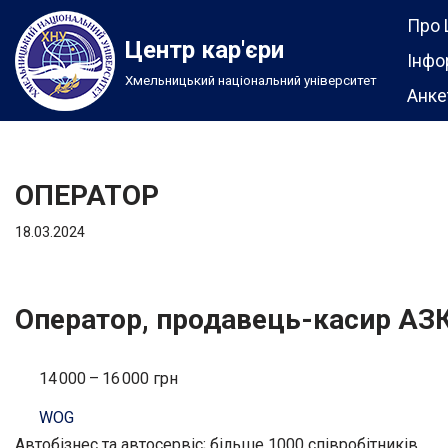
Про 
Центр кар'єри
Перейти
Інфо
Хмельницький національний університет
до
Анке
вмісту
ОПЕРАТОР
18.03.2024
Оператор, продавець-касир АЗК
14 000 – 16 000 грн
WOG
Автобізнес та автосервіс; більше 1000 співробітників