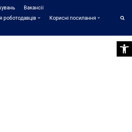
жувань
Вакансії
я роботодавців
Корисні посилання
Відкри