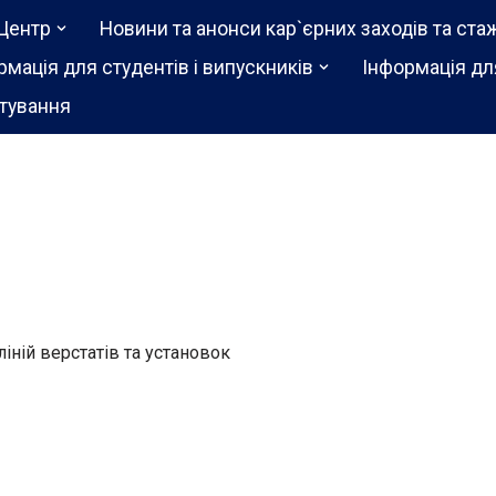
Центр
Новини та анонси кар`єрних заходів та ста
рмація для студентів і випускників
Інформація дл
тування
іній верстатів та установок