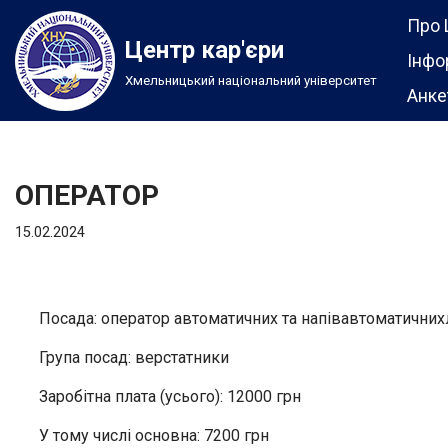
Про 
Центр кар'єри
Перейти
Інфо
Хмельницький національний університет
до
Анке
вмісту
ОПЕРАТОР
15.02.2024
Посада: оператор автоматичних та напівавтоматичнихл
Група посад: верстатники
Заробітна плата (усього): 12000 грн
У тому числі основна: 7200 грн