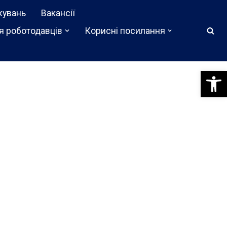
жувань
Вакансії
я роботодавців
Корисні посилання
Відкри