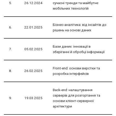
5.
26.12.2024
сучасні тренди та майбутнє
мобільних технологій
Бізнес-аналітика: від інсайтів до
6.
22.01.2025
рішень на основі даних
Бази даних: інновації в
7.
05.02.2025
зберіганні й обробці інформації
Front-end: основи верстки та
8.
26.02.2025
розробка інтерфейсів
Back-end: налаштування
серверів для розгортання та
9.
19.03.2025
основи клієнт-серверної
архітектури