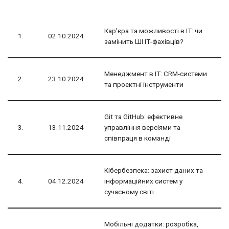
Кар’єра та можливості в ІТ: чи
1.
02.10.2024
замінить ШІ ІТ-фахівців?
Менеджмент в ІТ: CRM-системи
2.
23.10.2024
та проєктні інструменти
Git та GitHub: ефективне
3.
13.11.2024
управління версіями та
співпраця в команді
Кібербезпека: захист даних та
4.
04.12.2024
інформаційних систем у
сучасному світі
Мобільні додатки: розробка,