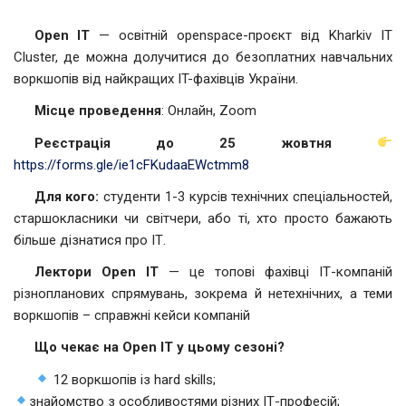
Open IT
— освітній openspace-проєкт від Kharkiv IT
Cluster, де можна долучитися до безоплатних навчальних
воркшопів від найкращих IT-фахівців України.
Мiсце проведення
: Онлайн, Zoom
Реєстрація до 25 жовтня
https://forms.gle/ie1cFKudaaEWctmm8
Для кого:
студенти 1-3 курсів технічних спеціальностей,
старшокласники чи світчери, або ті, хто просто бажають
більше дізнатися про ІТ.
Лектори Open IT
— це топові фахівці ІТ-компаній
різнопланових спрямувань, зокрема й нетехнічних, а теми
воркшопів – справжні кейси компаній
Що чекає на Open IT у цьому сезоні?
12 воркшопів із hard skills;
знайомство з особливостями різних ІТ-професій;