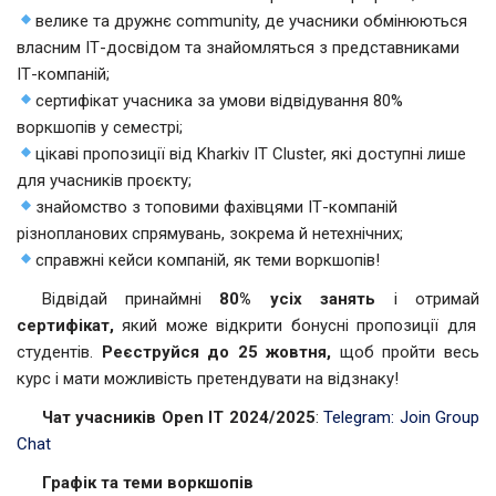
велике та дружнє community, де учасники обмінюються
власним ІТ-досвідом та знайомляться з представниками
ІТ-компаній;
сертифікат учасника за умови відвідування 80%
воркшопів у семестрі;
цікаві пропозиції від Kharkiv IT Cluster, які доступні лише
для учасників проєкту;
знайомство з топовими фахівцями ІТ-компаній
різнопланових спрямувань, зокрема й нетехнічних;
справжні кейси компаній, як теми воркшопів!
Відвідай принаймні
80% усіх занять
і отримай
сертифікат,
який може відкрити бонусні пропозиції для
студентів.
Реєструйся до 25 жовтня,
щоб пройти весь
курс і мати можливість претендувати на відзнаку!
Чат учасників Open IT 2024/2025
:
Telegram: Join Group
Chat
Графік та теми воркшопів