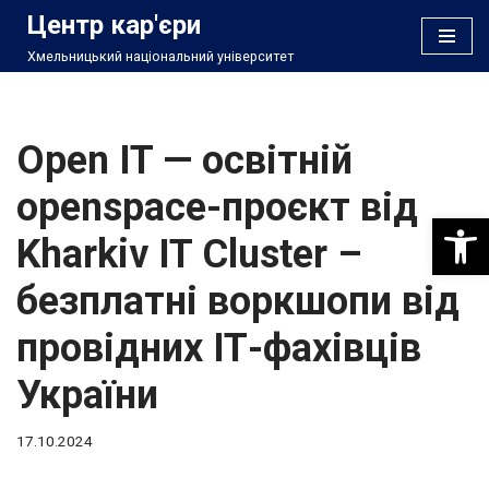
Центр кар'єри
Хмельницький національний університет
Перейти
до
вмісту
Open IT — освітній
openspace-проєкт від
Відкри
Kharkiv IT Cluster –
безплатні воркшопи від
провідних ІТ-фахівців
України
17.10.2024