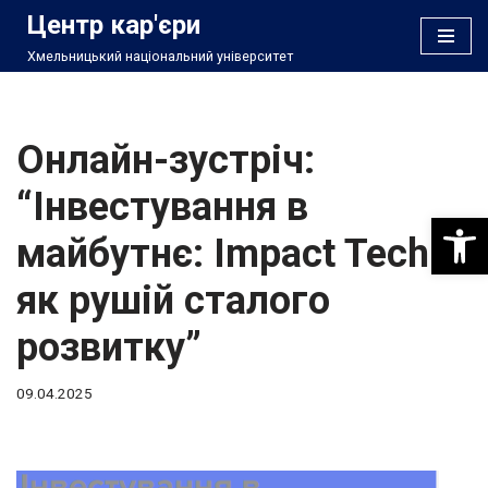
Центр кар'єри
Хмельницький національний університет
Перейти
до
вмісту
Онлайн-зустріч:
“Інвестування в
Відкри
майбутнє: Impact Tech
як рушій сталого
розвитку”
09.04.2025