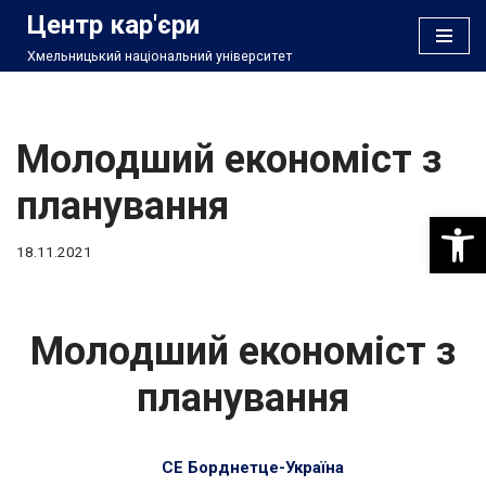
Центр кар'єри
Хмельницький національний університет
Перейти
до
вмісту
Молодший економіст з
планування
Відкри
18.11.2021
Молодший економіст з
планування
СЕ Борднетце-Україна