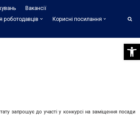
жувань
Вакансії
я роботодавців
Корисні посилання
Відкри
ату запрошує до участі у конкурсі на заміщення посади