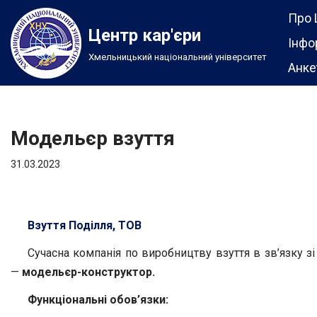
Про 
Центр кар'єри
Перейти
Інфо
Хмельницький національний університет
до
Анке
вмісту
Модельєр взуття
31.03.2023
Взуття Поділля, ТОВ
Сучасна компанія по виробництву взуття в зв’язку 
—
модельєр-конструктор
.
Функціональні обов’язки: