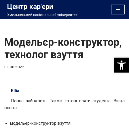
Центр кар'єри
Хмельницький національний університет
Перейти
до
вмісту
Модельєр-конструктор,
технолог взуття
Відкри
01.08.2022
Ellia
Повна зайнятість. Також готові взяти студента. Вища
освіта.
модельер-конструктор взуття.