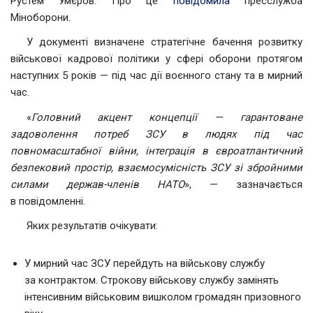
Рустем Умєров. Про це
повідомила
пресслужба
Міноборони.
У документі визначене стратегічне бачення розвитку
військової кадрової політики у сфері оборони протягом
наступних 5 років — під час дії воєнного стану та в мирний
час.
«
Головний акцент концепції — гарантоване
задоволення потреб ЗСУ в людях під час
повномасштабної війни, інтеграція в євроатлантичний
безпековий простір, взаємосумісність ЗСУ зі збройними
силами держав-членів НАТО
», — зазначається
в повідомленні.
Яких результатів очікувати:
У мирний час ЗСУ перейдуть на військову службу
за контрактом. Строкову військову службу замінять
інтенсивним військовим вишколом громадян призовного