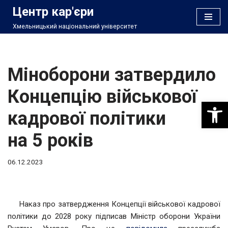
Центр кар'єри
Хмельницький національний університет
Перейти
до
вмісту
Міноборони затвердило
Концепцію військової
Відкри
кадрової політики
на 5 років
06.12.2023
Наказ про затвердження Концепції військової кадрової
політики до 2028 року підписав Міністр оборони України