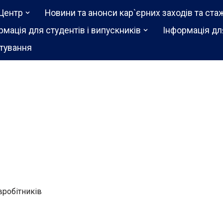
Центр
Новини та анонси кар`єрних заходів та ста
рмація для студентів і випускників
Інформація дл
тування
івробітників