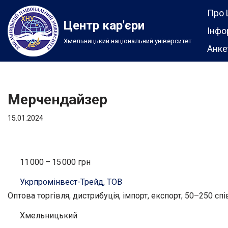
Про 
Центр кар'єри
Перейти
Інфо
Хмельницький національний університет
до
Анке
вмісту
Мерчендайзер
15.01.2024
11 000 – 15 000 грн
Укрпромінвест-Трейд, ТОВ
Оптова торгівля, дистрибуція, імпорт, експорт; 50–250 сп
Хмельницький