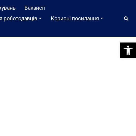
жувань
Вакансії
я роботодавців
Корисні посилання
Відкри