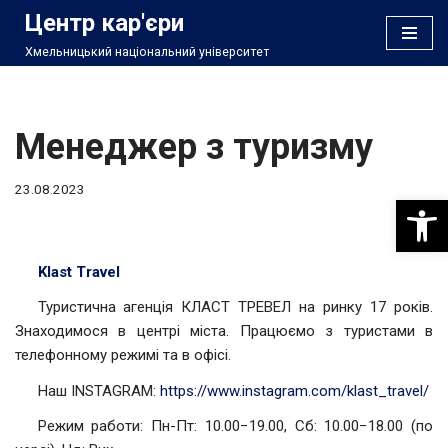
Центр кар'єри
Хмельницький національний університет
Перейти
до
вмісту
Менеджер з туризму
23.08.2023
Відкри
Klast Travel
Туристична агенція КЛАСТ ТРЕВЕЛ на ринку 17 років.
Знаходимося в центрі міста. Працюємо з туристами в
телефонному режимі та в офісі.
Наш INSTAGRAM:
https://www.instagram.com/klast_travel/
Режим работи: Пн-Пт: 10.00−19.00, Cб: 10.00−18.00 (по