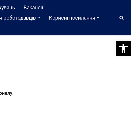
жувань
Вакансії
я роботодавців
Корисні посилання
Відкри
оналу.