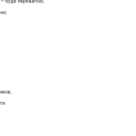
 — буде перевагою;
но;
иків;
ти.