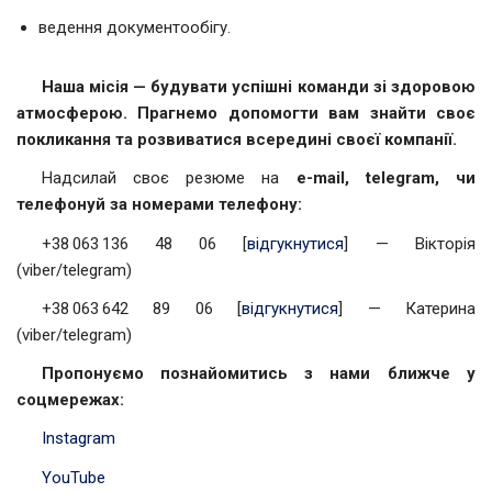
ведення документообігу.
Наша місія — будувати успішні команди зі здоровою
атмосферою. Прагнемо допомогти вам знайти своє
покликання та розвиватися всередині своєї компанії.
Надсилай своє резюме на
e-mail, t
elegram, чи
т
елефонуй за номерами телефону:
+38 063 136 48 06 [
відгукнутися
] — Вікторія
(viber/telegram)
+38 063 642 89 06 [
відгукнутися
] — Катерина
(viber/telegram)
Пропонуємо познайомитись з нами ближче у
соцмережах:
Instagram
YouTube