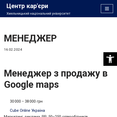
Центр кар'єри
Хмельницький національний університет
Перейти
до
вмісту
МЕНЕДЖЕР
16.02.2024
Відкри
Менеджер з продажу в
Google maps
30 000 – 38 000 грн
Cube Online Україна
Маркетинг, реклама, PR; 50–250 співробітників