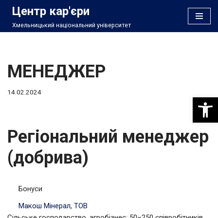
Центр кар'єри
Хмельницький національний університет
Перейти
до
вмісту
МЕНЕДЖЕР
14.02.2024
Відкри
Регіональний менеджер
(добрива)
Бонуси
Макош Мінерал, ТОВ
Сільське господарство, агробізнес; 50–250 співробітників