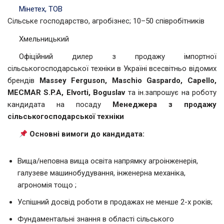
Мінетех, ТОВ
Сільське господарство, агробізнес; 10–50 співробітників
Хмельницький
Офіційний дилер з продажу імпортної
сільськогосподарської техніки в Україні всесвітньо відомих
брендів
Massey Ferguson, Maschio
Gaspardo
, Capello,
MECMAR S.P.A, Elvorti, Boguslav
та ін.запрошує на роботу
кандидата на посаду
Менеджера з продажу
сільськогосподарської техніки
Основні вимоги до кандидата:
Вища/неповна вища освіта напрямку агроінженерія,
галузеве машинобудування, інженерна механіка,
агрономія тощо ;
Успішний досвід роботи в продажах не менше 2-х років;
Фундаментальні знання в області сільського