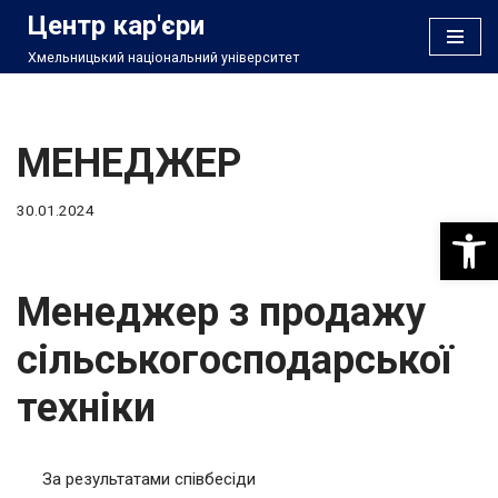
Центр кар'єри
Хмельницький національний університет
Перейти
до
вмісту
МЕНЕДЖЕР
30.01.2024
Відкри
Менеджер з продажу
сільськогосподарської
техніки
За результатами співбесіди