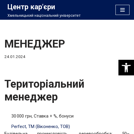
Центр кар'єри
Хмельницький національний університет
Перейти
до
вмісту
МЕНЕДЖЕР
24.01.2024
Відкри
Територіальний
менеджер
30 000 грн, Ставка + %, бонуси
Perfect, ТМ (Віконенко, ТОВ)
Будівельна промисловість, деревообробка; 50–