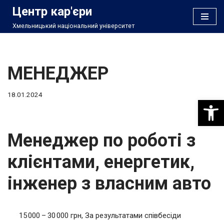
Центр кар'єри
Хмельницький національний університет
Перейти
до
вмісту
МЕНЕДЖЕР
18.01.2024
Відкри
Менеджер по роботі з
клієнтами, енергетик,
інженер з власним авто
15 000 – 30 000 грн, За результатами співбесіди