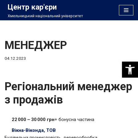
Центр кар'єри
Хмельницький національний університет
Перейти
до
вмісту
МЕНЕДЖЕР
04.12.2023
Відкри
Регіональний менеджер
з продажів
22 000 – 30 000 грн
+ бонусна частина
Вікна-Віконда, ТОВ
Будівельна промисловість, деревообробка