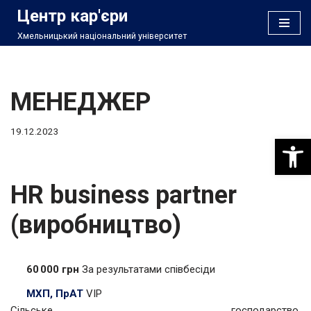
Центр кар'єри
Хмельницький національний університет
Перейти
до
вмісту
МЕНЕДЖЕР
19.12.2023
Відкри
HR business partner
(виробництво)
60 000 грн
За результатами співбесіди
МХП, ПрАТ
VIP
Сільське господарство,