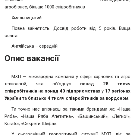
агробізнес; більше 1000 співробітників
Хмельницький
Повна зайнятість. Досвід роботи від 5 років. Вища
освіта.
Англійська – середній
Опис вакансії
МХП — міжнародна компанія у сфері харчових та агро
технологій, яка об’єднує
понад 28 тисяч
співробітників
на
понад 40 підприємствах
у
17 регіонах
України
та
близько 4 тисяч співробітників за кордоном
.
Ти точно нас впізнаєш за такими брендами як: «Наша
Ряба», «Наша Ряба Апетитна», «Бащинський», «Легко!»,
Kurator, «Секрети Шефа».
У сьогоднішній геополітичній ситуації МХП діє за