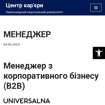
Центр кар'єри
Хмельницький національний університет
Перейти
до
вмісту
МЕНЕДЖЕР
04.06.2024
Відкри
Менеджер з
корпоративного бізнесу
(B2B)