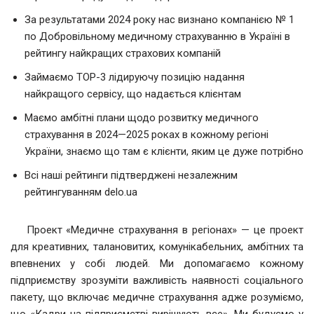
За результатами 2024 року нас визнано компанією № 1
по Добровільному медичному страхуванню в Україні в
рейтингу найкращих страхових компаній
Займаємо ТОР-3 лідируючу позицію надання
найкращого сервісу, що надається клієнтам
Маємо амбітні плани щодо розвитку медичного
страхування в 2024—2025 роках в кожному регіоні
України, знаємо що там є клієнти, яким це дуже потрібно
Всі наші рейтинги підтверджені незалежним
рейтингуванням delo.ua
Проект «Медичне страхування в регіонах» — це проект
для креативних, талановитих, комунікабельних, амбітних та
впевнених у собі людей. Ми допомагаємо кожному
підприємству зрозуміти важливість наявності соціального
пакету, що включає медичне страхування адже розуміємо,
що «Кадри на підприємстві вирішують все». Ми будуємо у