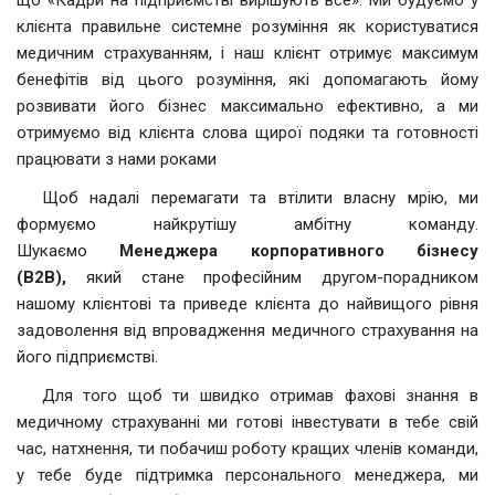
клієнта правильне системне розуміння як користуватися
медичним страхуванням, і наш клієнт отримує максимум
бенефітів від цього розуміння, які допомагають йому
розвивати його бізнес максимально ефективно, а ми
отримуємо від клієнта слова щирої подяки та готовності
працювати з нами роками
Щоб надалі перемагати та втілити власну мрію, ми
формуємо найкрутішу амбітну команду.
Шукаємо
Менеджера корпоративного бізнесу
(B2B),
який стане професійним другом-порадником
нашому клієнтові та приведе клієнта до найвищого рівня
задоволення від впровадження медичного страхування на
його підприємстві.
Для того щоб ти швидко отримав фахові знання в
медичному страхуванні ми готові інвестувати в тебе свій
час, натхнення, ти побачиш роботу кращих членів команди,
у тебе буде підтримка персонального менеджера, ми