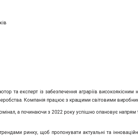
ків
тор та експерт із забезпечення аграріїв високоякісним н
леробства. Компанія працює з кращими світовими виробник
термінал, а починаючи з 2022 року успішно опановує напрям
рендами ринку, щоб пропонувати актуальні та інноваційні 