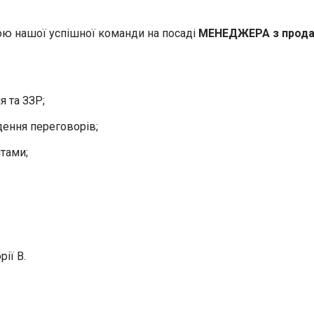
ою нашої успішної команди на посаді
МЕНЕДЖЕРА з продажу
я та ЗЗР;
дення переговорів;
тами;
ії В.