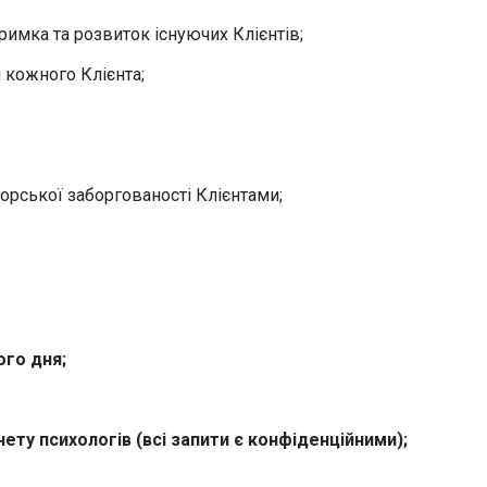
римка та розвиток існуючих Клієнтів;
 кожного Клієнта;
орської заборгованості Клієнтами;
ого дня;
ту психологів (всі запити є конфіденційними);