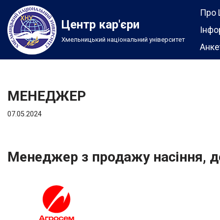
Про 
Центр кар'єри
Перейти
Інфо
Хмельницький національний університет
до
Анке
вмісту
МЕНЕДЖЕР
07.05.2024
Менеджер з продажу насіння, д