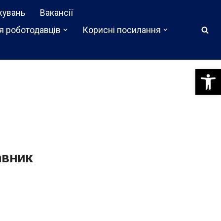
жувань
Вакансії
я роботодавців
Корисні посилання
Відкри
авник