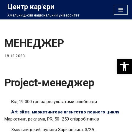
Центр кар'єри
Хмельницький національний університет
Перейти
до
вмісту
МЕНЕДЖЕР
18.12.2023
Відкри
Project-менеджер
Від 19 000 грн за результатами співбесіди
Art-sites, маркетингове агентство повного циклу
Маркетинг, реклама, PR; 50–250 співробітників
Хмельницький, вулиця Зарічанська, 3/2А.