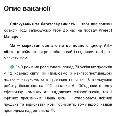
Опис вакансії
Спілкування та багатозадачність
— твої два головні
козирі? Тоді запрошуємо тебе до нас на посаду
Project
Manager.
Ми —
маркетингове агентство повного циклу
Art
–
sites
, що займається розробкою сайтів під ключ та digital-
маркетингом.
За 9 років ми реалізували понад 70 успішних проєктів
у 12 країнах світу.
Працюємо з найперспективнішою
нішею — нерухомістю в Туреччині та Іспанії. Оптимізували
роботу більш ніж на 40% завдяки АІ. Об’єднали в одну
ефективну команду як віддалених співробітників, так і
офісних працівників. Наша ціль — створювати якісний
продукт та відкривати нові горизонти, тому відбір кадрів
проводимо над ретельно.