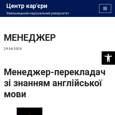
Центр кар'єри
Хмельницький національний університет
Перейти
до
вмісту
МЕНЕДЖЕР
29.04.2024
Відкри
Менеджер-перекладач
зі знанням англійської
мови