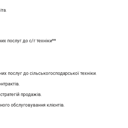
іта.
их послуг до с/г техніки**
них послуг до сільськогосподарської техніки.
нтрактів.
стратегій продажів.
ного обслуговування клієнтів.