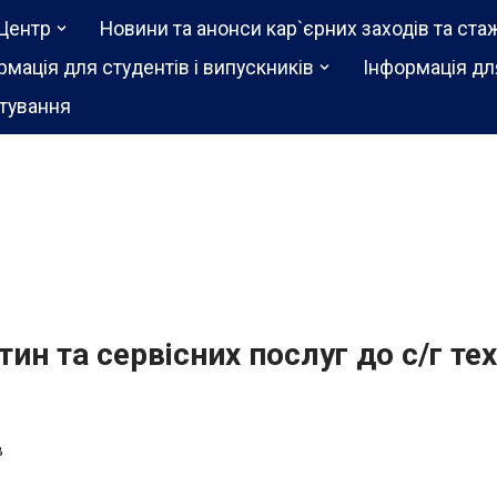
Центр
Новини та анонси кар`єрних заходів та ста
рмація для студентів і випускників
Інформація дл
тування
ин та сервісних послуг до с/г те
в