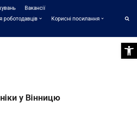
жувань
Вакансії
я роботодавців
Корисні посилання
Відкри
хніки у Вінницю