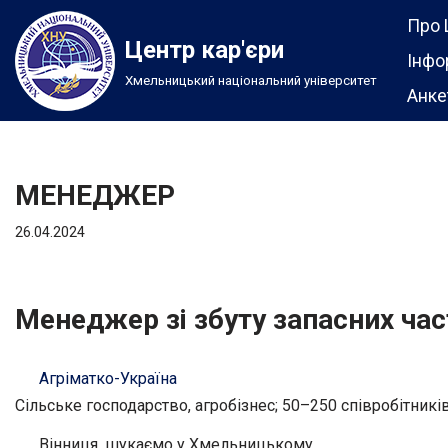
Про 
Центр кар'єри
Перейти
Інфо
Хмельницький національний університет
до
Анке
вмісту
МЕНЕДЖЕР
26.04.2024
Менеджер зі збуту запасних част
Агріматко-Україна
Сільське господарство, агробізнес; 50–250 співробітникі
Вінниця, шукаємо у Хмельницькому