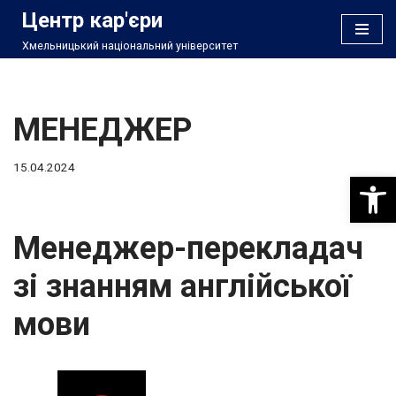
Центр кар'єри
Хмельницький національний університет
Перейти
до
вмісту
МЕНЕДЖЕР
15.04.2024
Відкри
Менеджер-перекладач
зі знанням англійської
мови