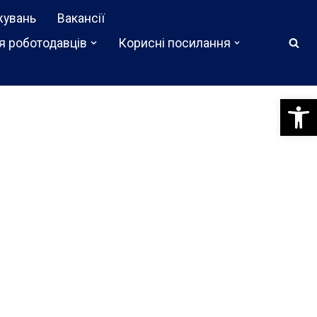
жувань
Вакансії
я роботодавців
Корисні посилання
Відкри