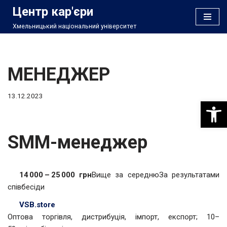
Центр кар'єри
Хмельницький національний університет
Перейти
до
вмісту
МЕНЕДЖЕР
13.12.2023
Відкри
SMM-менеджер
14 000 – 25 000 грн
Вище за середнюЗа результатами
співбесіди
VSB.store
Оптова торгівля, дистрибуція, імпорт, експорт; 10–