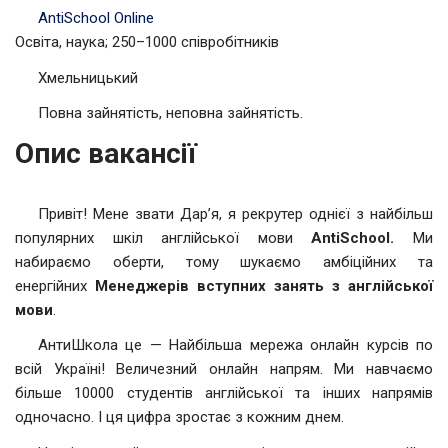
AntiSchool Online
Освіта, наука; 250–1000 співробітників
Хмельницький
Повна зайнятість, неповна зайнятість.
Опис вакансії
Привіт! Мене звати Дарʼя, я рекрутер однієї з найбільш
популярних шкіл англійської мови
AntiSchool.
Ми
набираємо оберти, тому шукаємо амбіційних та
енергійних
Менеджерів вступних занять з англійської
мови
.
АнтиШкола це — Найбільша мережа онлайн курсів по
всій Україні! Величезний онлайн напрям. Ми навчаємо
більше 10000 студентів англійської та інших напрямів
одночасно. І ця цифра зростає з кожним днем.