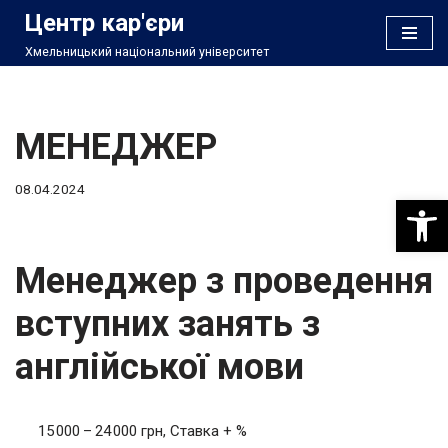
Центр кар'єри
Хмельницький національний університет
Перейти
до
вмісту
МЕНЕДЖЕР
08.04.2024
Відкри
Менеджер з проведення
вступних занять з
англійської мови
15 000 – 24 000 грн, Ставка + %