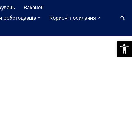
жувань
Вакансії
я роботодавців
Корисні посилання
Відкри