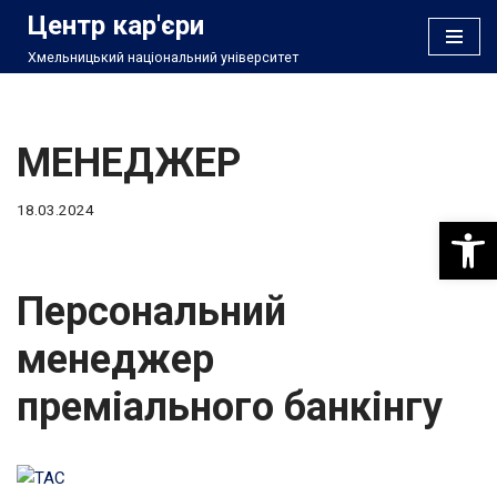
Центр кар'єри
Хмельницький національний університет
Перейти
до
вмісту
МЕНЕДЖЕР
18.03.2024
Відкри
Персональний
менеджер
преміального банкінгу