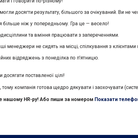
мати і говорити по-різному!
могли досягти результату, більшого за очікуваний. Ви не чек
я більше ніж у попередньому. Гра це — весело!
модисціплини та вміння працювати з запереченнями.
аші менеджери не сидять на місці, спілкування з клієнтами
тійних відряджень з понеділка по п’ятницю.
и досягати поставленої цілі!
 тому компанія готова щедро дякувати і заохочувати (систе
ме нашому
HR
-ру! Або пиши за номером
Показати телефо