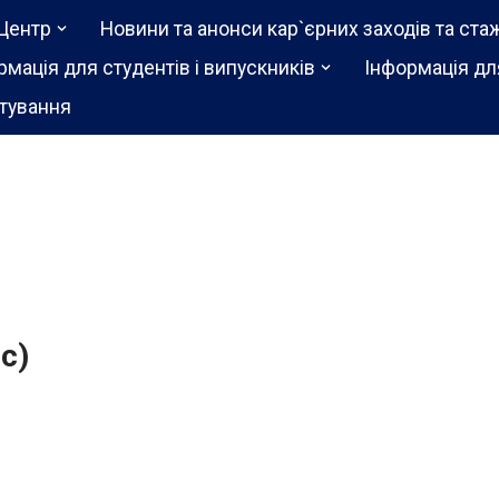
Центр
Новини та анонси кар`єрних заходів та ста
рмація для студентів і випускників
Інформація дл
тування
с)