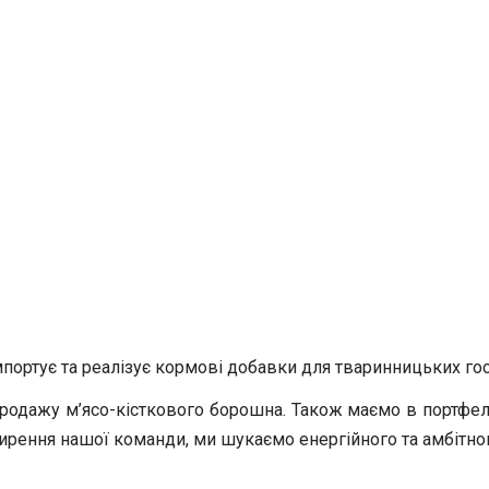
мпортує та реалізує кормові добавки для тваринницьких госп
 продажу м’ясо-кісткового борошна. Також маємо в портфел
ширення нашої команди, ми шукаємо енергійного та амбітн