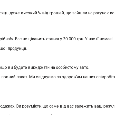
яць дуже високий % від грошей, що зайшли на рахунок комп
на!». Вас не цікавить ставка у 20 000 грн. У нас її немає!
шої продукції.
якщо ви будете виїжджати на особистому авто.
 повний пакет. Ми слідкуємо за здоров’ям наших співробіт
продажах. Ви розумієте, що саме від вас залежить ваш резул