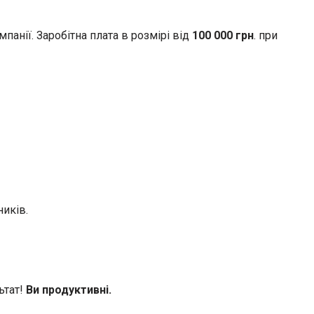
анії. Заробітна плата в розмірі від
100 000 грн
. при
ників.
ьтат!
Ви продуктивні.