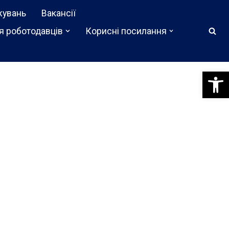
жувань
Вакансії
я роботодавців
Корисні посилання
Відкри