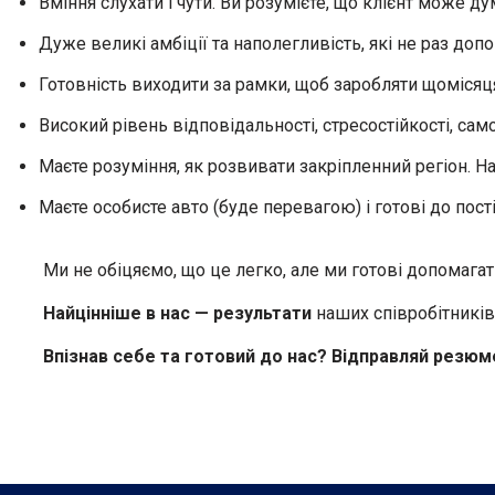
Вміння слухати і чути. Ви розумієте, що клієнт може ду
Дуже великі амбіції та наполегливість, які не раз допо
Готовність виходити за рамки, щоб заробляти щомісяц
Високий рівень відповідальності, стресостійкості, са
Маєте розуміння, як розвивати закріпленний регіон. Н
Маєте особисте авто (буде перевагою) і готові до пос
Ми не обіцяємо, що це легко, але ми готові допомагат
Найцінніше в нас — результати
наших співробітників,
Впізнав себе та готовий до нас? Відправляй резю