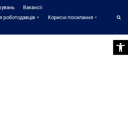
жувань
Вакансії
я роботодавців
Корисні посилання
Відкри