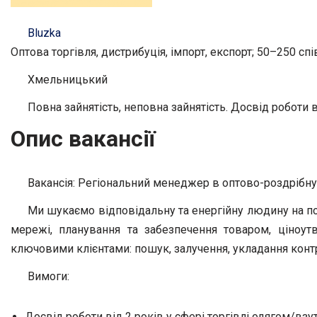
Bluzka
Оптова торгівля, дистрибуція, імпорт, експорт; 50–250 сп
Хмельницький
Повна зайнятість, неповна зайнятість. Досвід роботи ві
Опис вакансії
Вакансія: Регіональний менеджер в оптово-роздрібну 
Ми шукаємо відповідальну та енергійну людину на по
мережі, планування та забезпечення товаром, ціноу
ключовими клієнтами: пошук, залучення, укладання контр
Вимоги:
Досвід роботи від 2 років у сфері торгівлі одягом/вз