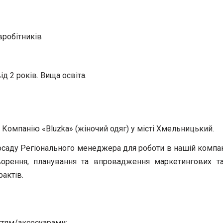
івробітників
д 2 років. Вища освіта.
Компанію «Bluzka» (жіночий одяг) у місті Хмельницький.
саду Регіонального менеджера для роботи в нашій компан
творення, планування та впровадження маркетингових т
актів.
уттям/аксесуарами;