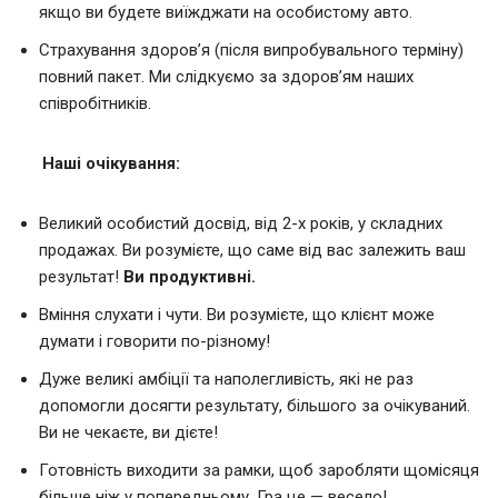
якщо ви будете виїжджати на особистому авто.
Страхування здоров’я (після випробувального терміну)
повний пакет. Ми слідкуємо за здоров’ям наших
співробітників.
Наші очікування:
Великий особистий досвід, від 2-х років, у складних
продажах. Ви розумієте, що саме від вас залежить ваш
результат!
Ви продуктивні.
Вміння слухати і чути. Ви розумієте, що клієнт може
думати і говорити по-різному!
Дуже великі амбіції та наполегливість, які не раз
допомогли досягти результату, більшого за очікуваний.
Ви не чекаєте, ви дієте!
Готовність виходити за рамки, щоб заробляти щомісяця
більше ніж у попередньому. Гра це — весело!