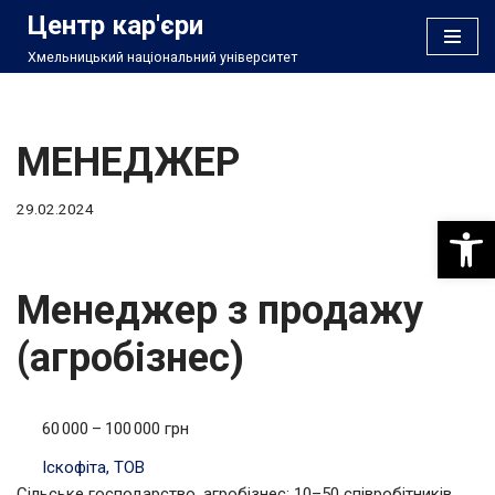
Центр кар'єри
Хмельницький національний університет
Перейти
до
вмісту
МЕНЕДЖЕР
29.02.2024
Відкри
Менеджер з продажу
(агробізнес)
60 000 – 100 000 грн
Іскофіта, ТОВ
Сільське господарство, агробізнес; 10–50 співробітників