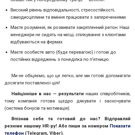
Високий рівень відповідальності, стресостійкості,
самодисціплини та вміння працювати з запереченнями.
Маєте розуміння, як розвивати закріпленний регіон. Наші
менеджери не сидять на місці, спілкування з клієнтами
відбуваються на фермах.
Маєте особисте авто (буде перевагою) і готові до
постійних відряджень з понеділка по п’ятницю.
Ми не обіцяємо, що це легко, але ми готові допомагати
досягати поставленої цілі!
Найцінніше в нас — результати
наших співробітників,
тому компанія готова щедро дякувати і заохочувати
(система бонусів та мотивація).
Впізнав себе та готовий до нас? Відправляй
резюме нашому
HR
-ру! Або пиши за номером
Показати
телефон
(
Telegram, Viber).